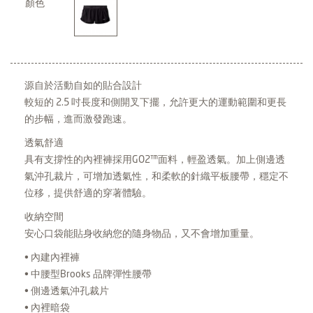
顏色
源自於活動自如的貼合設計
較短的 2.5 吋長度和側開叉下擺，允許更大的運動範圍和更長
的步幅，進而激發跑速。
透氣舒適
具有支撐性的內裡褲採用GO2™面料，輕盈透氣。加上側邊透
氣沖孔裁片，可增加透氣性，和柔軟的針織平板腰帶，穩定不
位移，提供舒適的穿著體驗。
收納空間
安心口袋能貼身收納您的隨身物品，又不會增加重量。
• 內建內裡褲
• 中腰型Brooks 品牌彈性腰帶
• 側邊透氣沖孔裁片
• 內裡暗袋