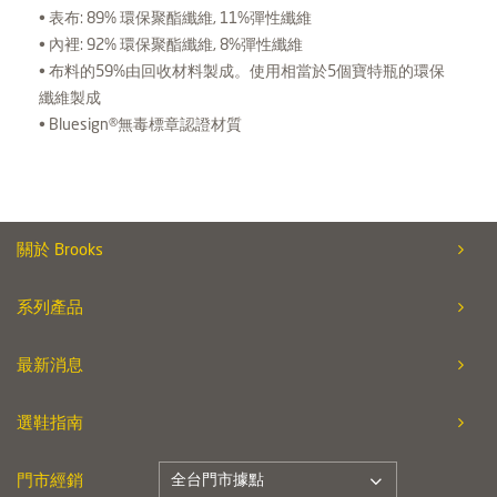
• 表布: 89% 環保聚酯纖維, 11%彈性纖維
• 內裡: 92% 環保聚酯纖維, 8%彈性纖維
• 布料的59%由回收材料製成。使用相當於5個寶特瓶的環保
纖維製成
• Bluesign®無毒標章認證材質
關於 Brooks
系列產品
最新消息
選鞋指南
全台門市據點
門市經銷