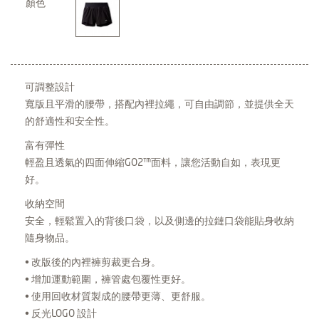
顏色
可調整設計
寬版且平滑的腰帶，搭配內裡拉繩，可自由調節，並提供全天
的舒適性和安全性。
富有彈性
輕盈且透氣的四面伸縮GO2™面料，讓您活動自如，表現更
好。
收納空間
安全，輕鬆置入的背後口袋，以及側邊的拉鏈口袋能貼身收納
隨身物品。
• 改版後的內裡褲剪裁更合身。
• 增加運動範圍，褲管處包覆性更好。
• 使用回收材質製成的腰帶更薄、更舒服。
• 反光LOGO 設計