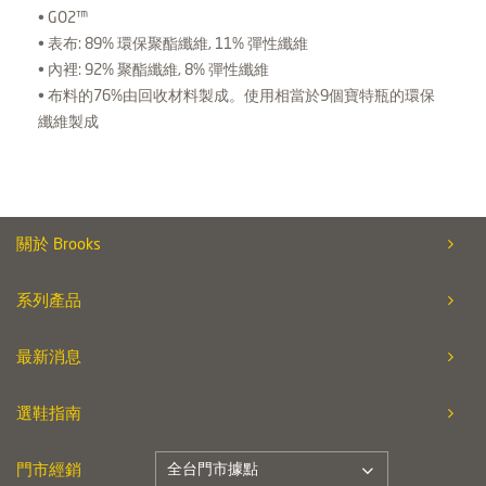
• GO2™
• 表布: 89% 環保聚酯纖維, 11% 彈性纖維
• 內裡: 92% 聚酯纖維, 8% 彈性纖維
• 布料的76%由回收材料製成。使用相當於9個寶特瓶的環保
纖維製成
關於 Brooks
系列產品
最新消息
選鞋指南
全台門市據點
門市經銷