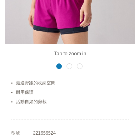
最適野跑的收納空間
耐用保護
活動自如的剪裁
型號
221656524