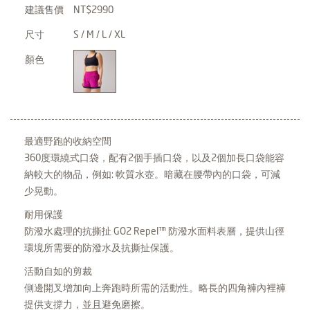
建議售價
NT$2990
尺寸
S / M / L / XL
顏色
最適野跑的收納空間
360度環繞式口袋，配有2個手插口袋，以及2個加長口袋能容
納較大的物品，例如: 軟質水壺。暗藏在腰帶內的口袋，可減
少晃動。
耐用保護
防潑水處理的抗撕扯 GO2 Repel™ 防潑水面料表層，提供山徑
環境所需要的防潑水及抗撕扯保護。
活動自如的剪裁
側邊開叉增加向上奔跑時所需的活動性。略長的四角褲內裡褲
提供支撐力，並且避免磨擦。