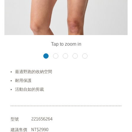
最適野跑的收納空間
耐用保護
活動自如的剪裁
型號
221656264
建議售價
NT$2990