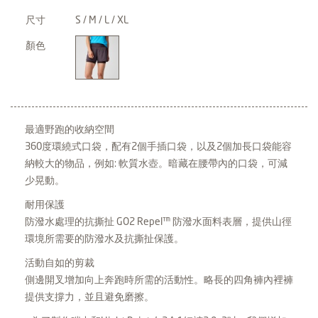
尺寸
S / M / L / XL
顏色
最適野跑的收納空間
360度環繞式口袋，配有2個手插口袋，以及2個加長口袋能容
納較大的物品，例如: 軟質水壺。暗藏在腰帶內的口袋，可減
少晃動。
耐用保護
防潑水處理的抗撕扯 GO2 Repel™ 防潑水面料表層，提供山徑
環境所需要的防潑水及抗撕扯保護。
活動自如的剪裁
側邊開叉增加向上奔跑時所需的活動性。略長的四角褲內裡褲
提供支撐力，並且避免磨擦。