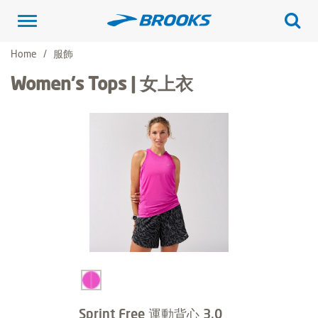
Toggle
navigation
Home
服飾
Women's Tops | 女上衣
Sprint Free 運動背心 3.0_