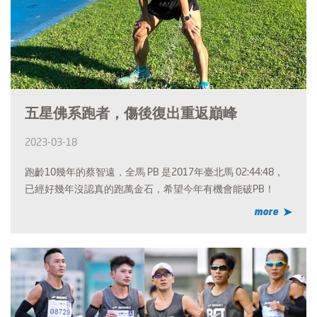
五星佛系跑者，傷後復出重返巔峰
2023-03-18
跑齡10幾年的蔡智遠，全馬 PB 是2017年臺北馬 02:44:48，
已經好幾年沒認真的跑萬金石，希望今年有機會能破PB！
more