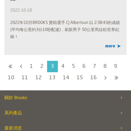
2022-10-18
2022年10月BROOKS 贊助選手 CJ Albertson 以 2:38:43的成績
(平均每公里約3分10秒配速)，刷新男子 50公里馬拉松世界紀
錄！
more
1
2
3
4
5
6
7
8
9
10
11
12
13
14
15
16
關於 Brooks
系列產品
最新消息