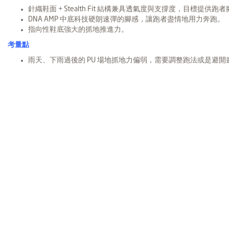
針織鞋面 + Stealth Fit 結構兼具透氣度與支撐度，目標提
DNA AMP 中底科技硬朗速彈的腳感，讓跑者盡情地用力奔跑。
指向性鞋底強大的抓地推進力。
考量點
雨天、下雨過後的 PU 場地抓地力偏弱，需要調整跑法或是避開