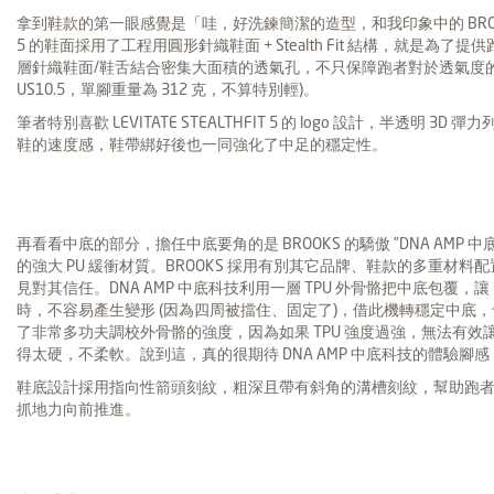
拿到鞋款的第一眼感覺是「哇，好洗鍊簡潔的造型，和我印象中的 BROOKS 不太
5 的鞋面採用了工程用圓形針織鞋面 + Stealth Fit 結構，就是
層針織鞋面/鞋舌結合密集大面積的透氣孔，不只保障跑者對於透氣度的
US10.5，單腳重量為 312 克，不算特別輕)。
筆者特別喜歡 LEVITATE STEALTHFIT 5 的 logo 設計，半透
鞋的速度感，鞋帶綁好後也一同強化了中足的穩定性。
再看看中底的部分，擔任中底要角的是 BROOKS 的驕傲 ”DNA AMP 
的強大 PU 緩衝材質。BROOKS 採用有別其它品牌、鞋款的多重材料配
見對其信任。DNA AMP 中底科技利用一層 TPU 外骨骼把中底包覆，讓
時，不容易產生變形 (因為四周被擋住、固定了)，借此機轉穩定中底
了非常多功夫調校外骨骼的強度，因為如果 TPU 強度過強，無法有
得太硬，不柔軟。說到這，真的很期待 DNA AMP 中底科技的體驗腳感
鞋底設計採用指向性箭頭刻紋，粗深且帶有斜角的溝槽刻紋，幫助跑
抓地力向前推進。