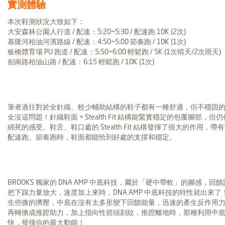
實測體驗
本次鞋測狀況大致如下：
大安森林公園人行道 / 配速：5:20~5:30 / 配速跑 10K (2次)
基隆河柏油河濱路線 / 配速：4:50~5:00 節奏跑 / 10K (1次)
板橋體育場 PU 跑道 / 配速：5:50~6:00 輕鬆跑 / 5K (1次晴天/2次雨天)
劍南路柏油山路 / 配速：6:15 輕鬆跑 / 10K (1次)
筆者過往對於全針織、較少輔助結構的鞋子都有一種舒適，但不穩固的印象，但 LE
全沒這問題！針織鞋面 + Stealth Fit 結構能緊實穩定的包覆腳
綁死的感受。鞋舌、鞋口處的 Stealth Fit 結構發揮了很大的作
配速跑、節奏跑時，鞋面都能恰到好處的支撐和穩定。
BROOKS 獨家的 DNA AMP 中底科技，屬於「硬中帶軟」的腳感
把下踩力量放大，速度加上來時，DNA AMP 中底科技的特性就出來
生些微的擠壓，中底在沒有太多形變下回饋能量，迅速的產生反作用力 (
再轉換成推蹬助力，加上指向性箭頭刻紋，推蹬離地時，那種利用中底回
快，發揮你的最大動能！