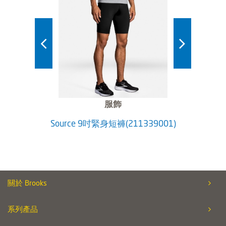
服飾
 2.0_經
Source 9吋緊身短褲(211339001)
She
關於 Brooks
系列產品