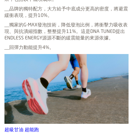
__品牌的獨特配方，大方給予中底成分更高的密度，將避震
緩衝表現，提升10%。
__獨家的G-MAX發泡技術，降低發泡比例，將衝擊力吸收表
現、與抗潰縮指數，整整提升11%。這是DNA TUNED提出
ENDLESS ENERGY源源不斷的緩震能量的來源依據。
__回彈力動能提升4%。
超級甘油 超能跑