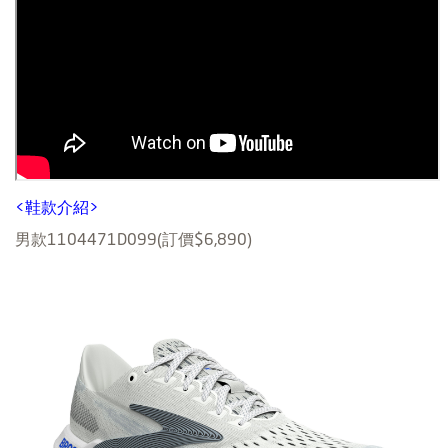
<鞋款介紹>
男款1104471D099(訂價$6,890)