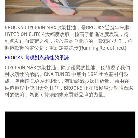
BROOKS GLYCERIN MAX超級甘油，是BROOKS近幾年來繼
HYPERION ELITE 4大幅度改版，拉高了推進速度表現，得
到跑友正面肯定之後，投放最高企圖心的一款精心力作，強
調這款鞋的定位是：重新定義跑步(Running Re-defined.)。
BROOKS 實現對永續性的承諾
GLYCERIN MAX超級甘油，除了優異的性能，也體現了我們
對永續性的承諾。DNA TUNED 中底由 18% 生物基材料製
成，與傳統 EVA 材料相比，有助於減少碳排放量。藉由在
製造過程中使用天然甘蔗，BROOKS 正在積極減少對礦石燃
料的依賴，為更可持續的未來貢獻品牌的力量。