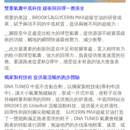
雙重氣囊中底科技 緩衝與回彈一應俱全
簡要的來說，BROOKS為GLYCERIN MAX超級甘油的研發成
果，賦予兩項不同的中底材質，提供兩種不同的超能力：
__腳跟至中足處是比較大的球型氣囊，提供源源不絕避震緩
衝的功能，觸地的瞬間快速吸收壓力、減少衝擊。
__此次最重要的創新則是在中足和前腳掌處，置入精悍有力
的較小顆球型氣囊，強大的回彈力，負責提供推進速度的任
務。要讓跑者從柔軟Q彈中，感受從未有過的強大推進表
現。
獨家製程技術 提供最流暢的跑步體驗
DNA TUNED 中底不含黏合劑，以獨家製程技術(專利申請
中)，讓大小氣囊無縫融合，形成一片式中底，使鞋子在保
持極輕量和耐用的同時，提供無比的舒適感。中底同時結合
BROOKS 的 GlideRoll 流暢滾動科技，提供最大化舒適性、
回彈性和跟到腳尖順暢過渡。 GLYCERIN MAX超級甘油打造
了一雙能夠滿足跑者需求的鞋子，DNA TUNED 氣囊會根據
跑者的特點進行調整，無論他們的步伐落地輕重、速度、或