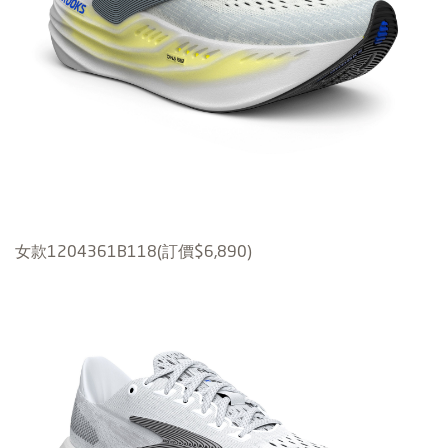
女款1204361B118(訂價$6,890)